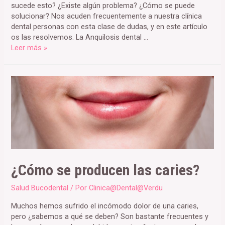
sucede esto? ¿Existe algún problema? ¿Cómo se puede
solucionar? Nos acuden frecuentemente a nuestra clínica
dental personas con esta clase de dudas, y en este artículo
os las resolvemos. La Anquilosis dental …
¿Qué
Leer más »
sucede
si
no
se
caen
los
dientes
de
leche?
¿Cómo se producen las caries?
Salud Bucodental
/ Por
Clinica@Dental@Verdu
Muchos hemos sufrido el incómodo dolor de una caries,
pero ¿sabemos a qué se deben? Son bastante frecuentes y